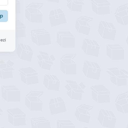
ap
ezi